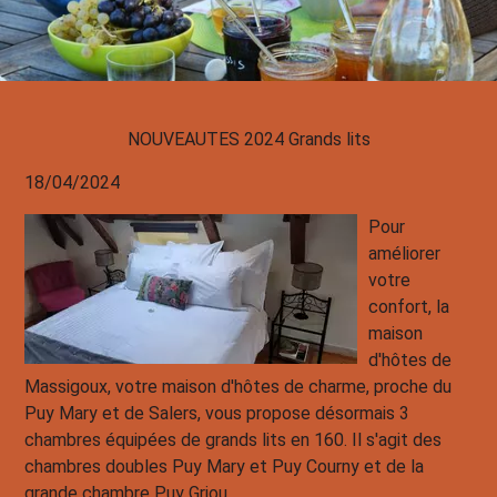
NOUVEAUTES 2024 Grands lits
18/04/2024
Pour
améliorer
votre
confort, la
maison
d'hôtes de
Massigoux, votre maison d'hôtes de charme, proche du
Puy Mary et de Salers, vous propose désormais 3
chambres équipées de grands lits en 160. Il s'agit des
chambres doubles Puy Mary et Puy Courny et de la
grande chambre Puy Griou.