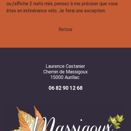
ou j'affiche 2 nuits mini, pensez à me préciser que vous
êtes en initinérance vélo. Je ferai une exception.
Retour
Laurence Castanier
Chemin de Massigoux
15000 Aurillac
06 82 90 12 68