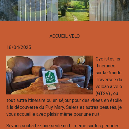
ACCUEIL VELO
18/04/2025
Cyclistes, en
itinérance
sur la Grande
Traversée du
volcan à vélo
(GT2V) , ou
tout autre itinéraire ou en séjour pour des virées en étoile
à la découverte du Puy Mary, Salers et autres beautés, je
vous accueille avec plaisir même pour une nuit.
Si vous souhaitez une seule nuit , même sur les périodes